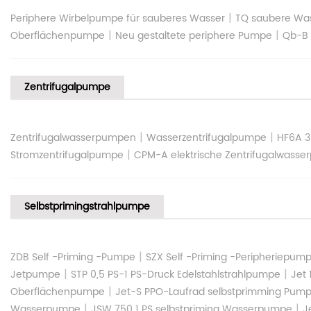
|
Periphere Wirbelpumpe für sauberes Wasser
TQ saubere Wa
|
|
Oberflächenpumpe
Neu gestaltete periphere Pumpe
Qb-B 
Zentrifugalpumpe
|
|
Zentrifugalwasserpumpen
Wasserzentrifugalpumpe
HF6A 3
|
Stromzentrifugalpumpe
CPM-A elektrische Zentrifugalwass
Selbstprimingstrahlpumpe
|
ZDB Self -Priming -Pumpe
SZX Self -Priming -Peripheriepum
|
|
Jetpumpe
STP 0,5 PS-1 PS-Druck Edelstahlstrahlpumpe
Jet
|
Oberflächenpumpe
Jet-S PPO-Laufrad selbstprimming Pum
|
|
Wasserpumpe
JSW 750 1 PS selbstpriming Wasserpumpe
J