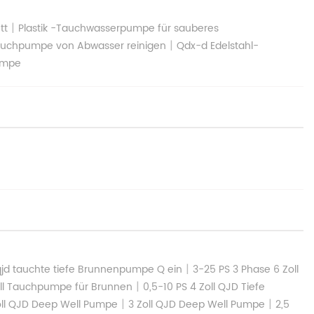
|
tt
Plastik -Tauchwasserpumpe für sauberes
|
uchpumpe von Abwasser reinigen
Qdx-d Edelstahl-
umpe
|
qjd tauchte tiefe Brunnenpumpe Q ein
3-25 PS 3 Phase 6 Zoll
|
oll Tauchpumpe für Brunnen
0,5-10 PS 4 Zoll QJD Tiefe
|
|
oll QJD Deep Well Pumpe
3 Zoll QJD Deep Well Pumpe
2,5