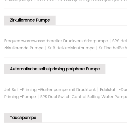
Zirkulierende Pumpe
|
Frequenzwarmwasserbereiter Druckverstärkerpumpe
SRS He
|
|
zirkulierende Pumpe
Sr B Heizkreislaufpumpe
Sr Eine heiße
Automatische selbstpriming periphere Pumpe
|
Jet Self -Priming -Gartenpumpe mit Drucktank
Edelstahl -D
|
Priming -Pumpe
SPS Dual Switch Control Selfing Water Pump
Tauchpumpe