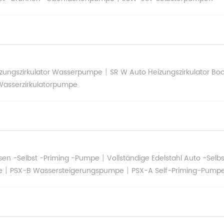
|
izungszirkulator Wasserpumpe
SR W Auto Heizungszirkulator Bo
 Wasserzirkulatorpumpe
|
üsen -Selbst -Priming -Pumpe
Vollständige Edelstahl Auto -Sel
|
|
e
PSX-B Wassersteigerungspumpe
PSX-A Self-Priming-Pump