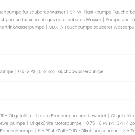
|
auchpumpe für sauberes Wasser
SP-W-Plastikpumpe Taucherbe
|
chpumpe für schmutziges und sauberes Wasser
Pumpe der Ta
|
hertrinkwasserpumpe
QDX-A Tauchpumpe sauberer Wasserp
|
llpumpe
0,5-2 PS 1,5-2 Zoll Tauchabwasserpumpe
|
 3PH Öl gefüllt mit tiefem Brunnenpumpen bewertet
Öl gekühlt 
|
|
torwellpumpe
Öl gekühlte Motorpumpe
0,75-10 PS 1PH 3PH 4 Z
|
|
llt Bohrlochpumpe
5,5 PS 4 -Zoll -QJD -Ölkühlungspumpe
3,5 Z