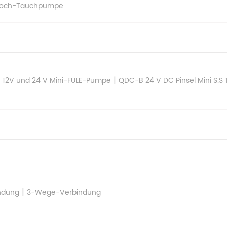
hrloch-Tauchpumpe
|
 12V und 24 V Mini-FULE-Pumpe
QDC-B 24 V DC Pinsel Mini S.
|
ndung
3-Wege-Verbindung