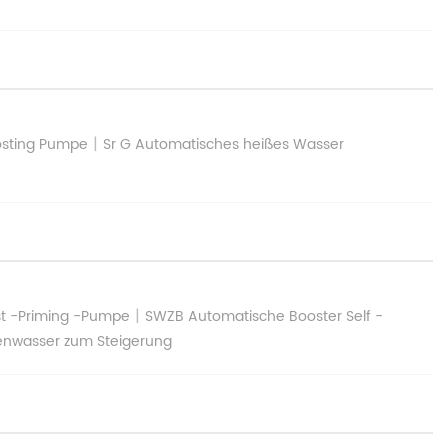
|
osting Pumpe
Sr G Automatisches heißes Wasser
|
bst -Priming -Pumpe
SWZB Automatische Booster Self -
enwasser zum Steigerung