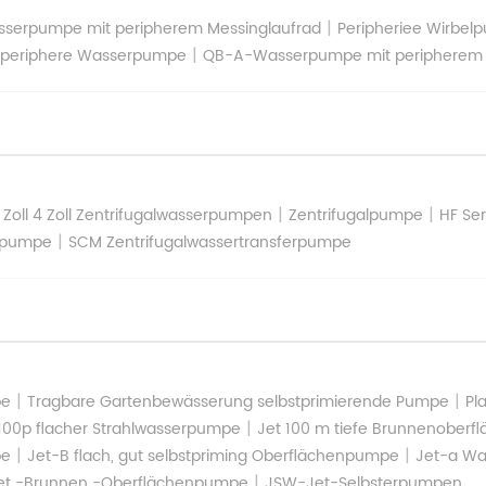
|
sserpumpe mit peripherem Messinglaufrad
Peripheriee Wirbel
|
periphere Wasserpumpe
QB-A-Wasserpumpe mit peripherem 
|
|
 Zoll 4 Zoll Zentrifugalwasserpumpen
Zentrifugalpumpe
HF Ser
|
erpumpe
SCM Zentrifugalwassertransferpumpe
|
|
pe
Tragbare Gartenbewässerung selbstprimierende Pumpe
Pl
|
 100p flacher Strahlwasserpumpe
Jet 100 m tiefe Brunnenober
|
|
pe
Jet-B flach, gut selbstpriming Oberflächenpumpe
Jet-a Wa
|
et -Brunnen -Oberflächenpumpe
JSW-Jet-Selbsterpumpen