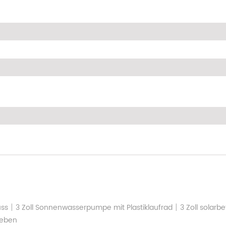
|
|
uss
3 Zoll Sonnenwasserpumpe mit Plastiklaufrad
3 Zoll solar
ieben