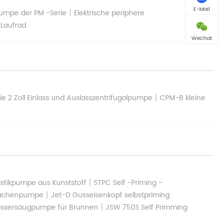
E-Mail
|
pumpe der PM -Serie
Elektrische periphere
Laufrad
Wechat
|
ie 2 Zoll Einlass und Auslasszentrifugalpumpe
CPM-B kleine
|
astikpumpe aus Kunststoff
STPC Self -Priming -
|
flächenpumpe
Jet-D Gusseisenkopf selbstpriming
|
ssersaugpumpe für Brunnen
JSW 750S Self Primming