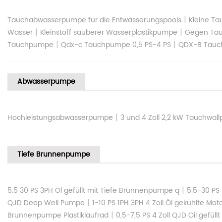
|
Tauchabwasserpumpe für die Entwässerungspools
Kleine T
|
|
Wasser
Kleinstoff sauberer Wasserplastikpumpe
Gegen Tau
|
|
Tauchpumpe
Qdx-c Tauchpumpe 0,5 PS-4 PS
QDX-B Tauc
Abwasserpumpe
|
Hochleistungsabwasserpumpe
3 und 4 Zoll 2,2 kW Tauchwa
Tiefe Brunnenpumpe
|
5.5 30 PS 3PH Öl gefüllt mit Tiefe Brunnenpumpe q
5.5-30 PS
|
QJD Deep Well Pumpe
1-10 PS 1PH 3PH 4 Zoll Öl gekühlte Mo
|
Brunnenpumpe Plastiklaufrad
0,5-7,5 PS 4 Zoll QJD Oil gefü