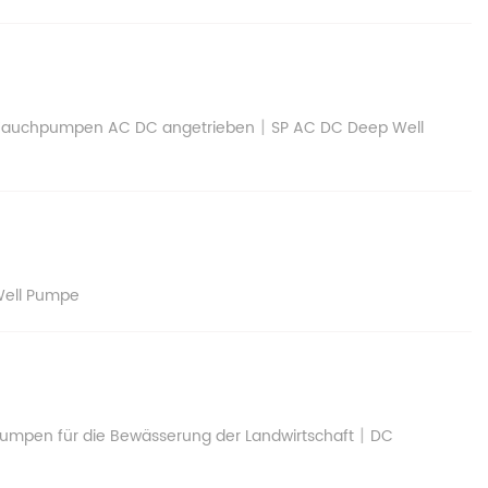
|
 Tauchpumpen AC DC angetrieben
SP AC DC Deep Well
Well Pumpe
|
pumpen für die Bewässerung der Landwirtschaft
DC