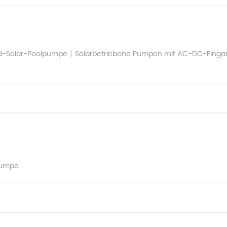
|
d-Solar-Poolpumpe
Solarbetriebene Pumpen mit AC-DC-Eingang
pumpe