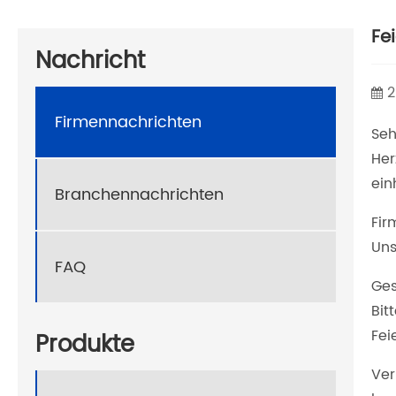
Fe
Nachricht
2
Firmennachrichten
Seh
Her
ein
Branchennachrichten
Fir
Uns
FAQ
Ges
Bit
Fei
Produkte
Ver