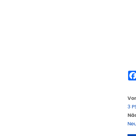
Vor
3 P
Näc
Neu