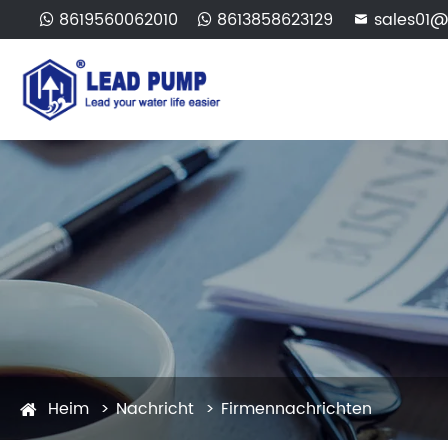
8619560062010
8613858623129
sales01@

Heim
Nachricht
Firmennachrichten