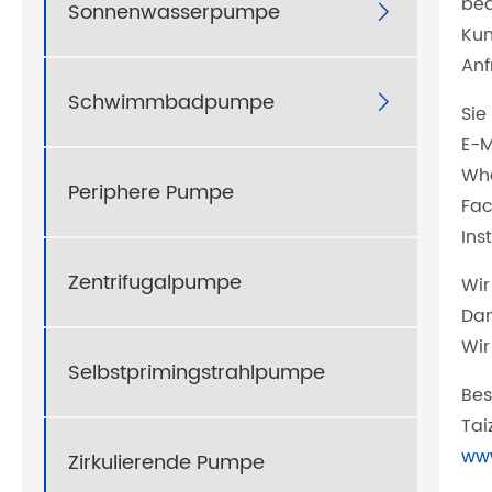
bea
Sonnenwasserpumpe

Kun
Anf
Schwimmbadpumpe

Sie
E-M
Wha
Periphere Pumpe
Fac
Ins
Zentrifugalpumpe
Wir
Dan
Wir
Selbstprimingstrahlpumpe
Bes
Tai
ww
Zirkulierende Pumpe