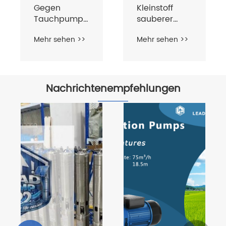
Gegen
Kleinstoff
Tauchpumpe
sauberer
für
Wasserplastikpumpe
Mehr sehen >>
Mehr sehen >>
schmutziges
und sauberes
Wasser
Nachrichtenempfehlungen