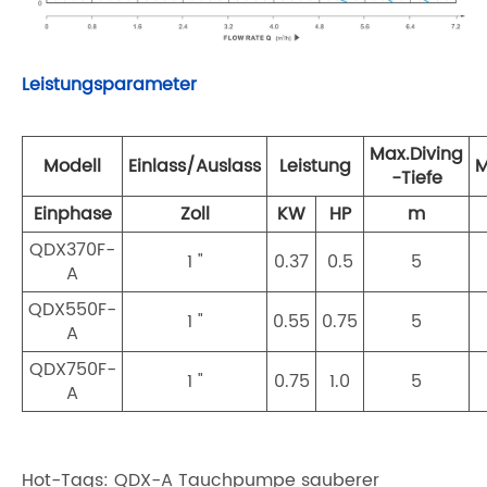
Leistungsparameter
Max.Diving
Modell
Einlass/Auslass
Leistung
M
-Tiefe
Einphase
Zoll
KW
HP
m
QDX370F-
1 "
0.37
0.5
5
A
QDX550F-
1 "
0.55
0.75
5
A
QDX750F-
1 "
0.75
1.0
5
A
Hot-Tags: QDX-A Tauchpumpe sauberer