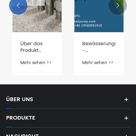


Über das
Bewässerungsoberfl
Produkt
-
hinaus:
Hochleistungspumpe
Mehr sehen >>
Mehr sehen >>
Wettbewerb
sserkochdruckdruck
durch
Service-
Exzellenz in
einer
preisgetriebenen
ÜBER UNS
Welt
PRODUKTE