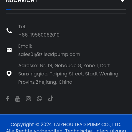
NACHRICHT
Tel:

+86-19560062010
Email:

sales01@zjleadpump.com
Adresse: Nr. 19, Gebäude 8, Zone 1, Dorf
Sanxingqiao, Taiping Street, Stadt Wenling,

Provinz Zhejiang, China
Copyright © 2024 TAIZHOU LEAD PUMP CO., LTD.
Alle Rechte vorbehalten. Technische Unterstützung