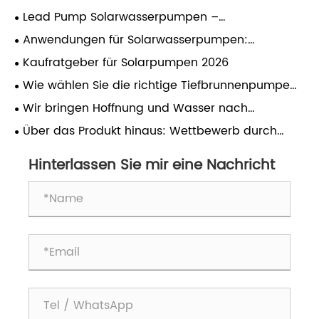
Lead Pump Solarwasserpumpen –
Händlerhandbuch
Anwendungen für Solarwasserpumpen:
Landwirtschaft, Viehzucht und Heimgebrauch
Kaufratgeber für Solarpumpen 2026
Wie wählen Sie die richtige Tiefbrunnenpumpe
für Ihren Betrieb aus?
Wir bringen Hoffnung und Wasser nach
Südostasien
Über das Produkt hinaus: Wettbewerb durch
Service-Exzellenz in einer preisgetriebenen Welt
Hinterlassen Sie mir eine Nachricht