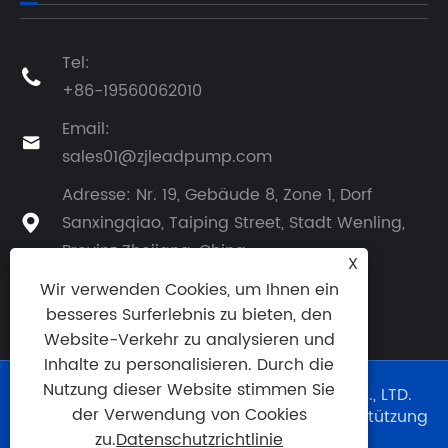
Tel:

+86-19560062010
Email:

sales01@zjleadpump.com
Adresse: Nr. 19, Gebäude 8, Zone 1, Dorf
Sanxingqiao, Taiping Street, Stadt Wenling,

Provinz Zhejiang, China
X
Wir verwenden Cookies, um Ihnen ein
besseres Surferlebnis zu bieten, den
Website-Verkehr zu analysieren und
Inhalte zu personalisieren. Durch die
Nutzung dieser Website stimmen Sie
Copyright © 2024 TAIZHOU LEAD PUMP CO., LTD.
der Verwendung von Cookies
Alle Rechte vorbehalten. Technische Unterstützung
:
Qixin-Wolke
zu.
Datenschutzrichtlinie