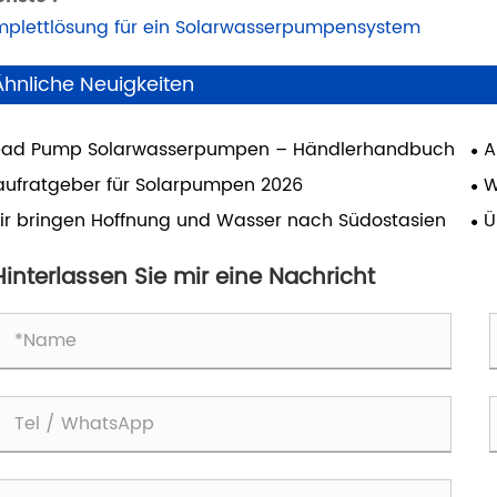
plettlösung für ein Solarwasserpumpensystem
Ähnliche Neuigkeiten
ead Pump Solarwasserpumpen – Händlerhandbuch
A
La
aufratgeber für Solarpumpen 2026
W
Ih
ir bringen Hoffnung und Wasser nach Südostasien
Ü
Exz
Hinterlassen Sie mir eine Nachricht