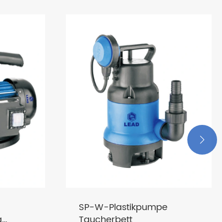

e
5-Wege-Verbindung