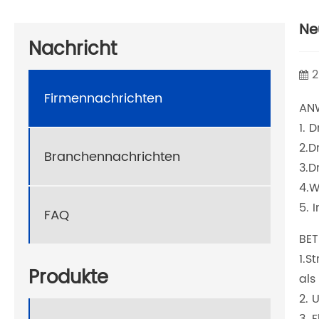
Ne
Nachricht
2
Firmennachrichten
AN
1. 
2.D
Branchennachrichten
3.D
4.W
5. 
FAQ
BET
1.S
Produkte
als
2. 
3. 