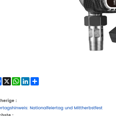
Facebook
X
WhatsApp
LinkedIn
Share
herige :
ertagshinweis: Nationalfeiertag und Mittherbstfest
hste :