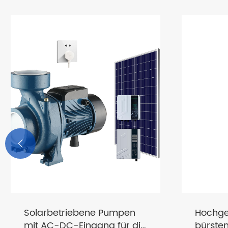

Hochgeschwindiger
Tragba
bürstenloser SS Solar Deep
Garten