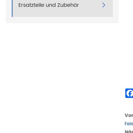
Ersatzteile und Zubehör

Vor
Fei
Näc