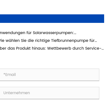
nwendungen für Solarwasserpumpen:
ndwirtschaft, Viehzucht und Heimgebrauch
ie wählen Sie die richtige Tiefbrunnenpumpe für
ren Betrieb aus?
ber das Produkt hinaus: Wettbewerb durch Service-
ellenz in einer preisgetriebenen Welt