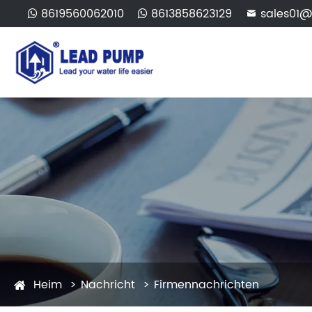
8619560062010
8613858623129
sales01@

Heim
Nachricht
Firmennachrichten