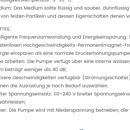
ium: Das Medium sollte flüssig und sauber, dünnflüssig u
i von festen Partikeln und dessen Eigenschaften denen
TEIL:
elligente Frequenzumwandlung und Energieeinsparung:
stenlosen Hochgeschwindigkeits-Permanentmagnet-Fr
rgie einsparen als eine normale Druckerhöhungspumpe. Es
se arbeiten: Die Pumpe verfügt über eine interne wasser
m beträgt weniger als 40 dB;
rere Geschwindigkeiten verfügbar (Strömungsschalter)
nen die Ausrüstung je nach Bedarf auswählen.
iter Spannungseinsatz: 110–240 V breiter Spannungseinsa
ährleisten;
her: Die Pumpe wird mit Niederspannung betrieben, die w