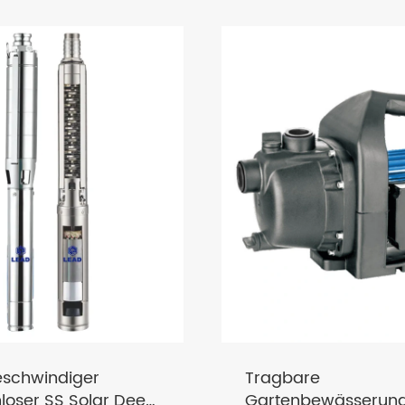
re
SP-W-Plastikpump
bewässerung
Taucherbett