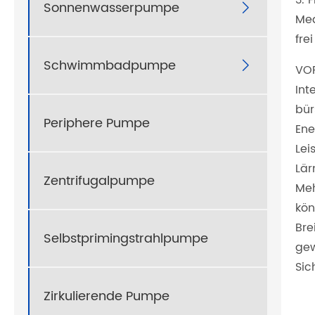
Sonnenwasserpumpe

Med
fre
Schwimmbadpumpe

VOR
Int
bür
Periphere Pumpe
Ene
Lei
Lär
Zentrifugalpumpe
Meh
kön
Bre
Selbstprimingstrahlpumpe
gew
Sic
Zirkulierende Pumpe