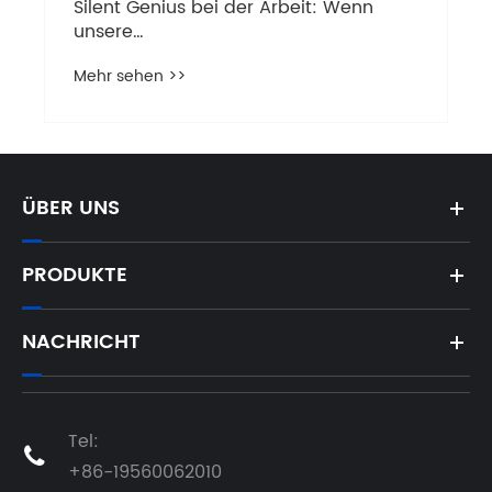
Silent Genius bei der Arbeit: Wenn
unsere
Frequenzwarmwasserkochdruckdruck
Mehr sehen >>
-Druckverstärker sogar Experten
überrascht!
ÜBER UNS
PRODUKTE
NACHRICHT
Tel:

+86-19560062010