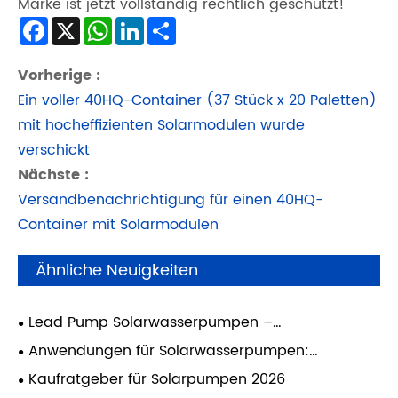
Marke ist jetzt vollständig rechtlich geschützt!
Facebook
X
WhatsApp
LinkedIn
Share
Vorherige :
Ein voller 40HQ-Container (37 Stück x 20 Paletten)
mit hocheffizienten Solarmodulen wurde
verschickt
Nächste :
Versandbenachrichtigung für einen 40HQ-
Container mit Solarmodulen
Ähnliche Neuigkeiten
Lead Pump Solarwasserpumpen –
Händlerhandbuch
Anwendungen für Solarwasserpumpen:
Landwirtschaft, Viehzucht und Heimgebrauch
Kaufratgeber für Solarpumpen 2026